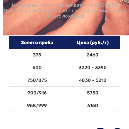
Мы по праву можем утверждать, что ВЫСОКАЯ
ОЦЕНКА залоговых изделий – весомое преимущество
нашего ломбарда
Золото проба
Цена (руб./г)
375
2460
500
3220 - 3390
750/875
4830 - 5210
900/916
5750
958/999
6150